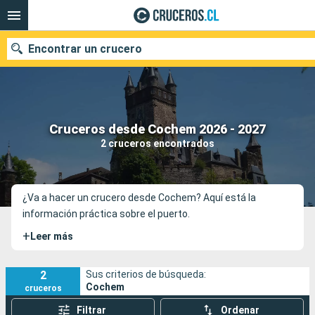
Encontrar un crucero
Nuestros destinos
Cruceros desde Cochem 2026 - 2027
2 cruceros encontrados
Fecha de salida
Puertos
Compañías
¿Va a hacer un crucero desde Cochem? Aquí está la
información práctica sobre el puerto.
Buscar
+
Leer más
2
Sus criterios de búsqueda:
Cochem
cruceros
Filtrar
Ordenar