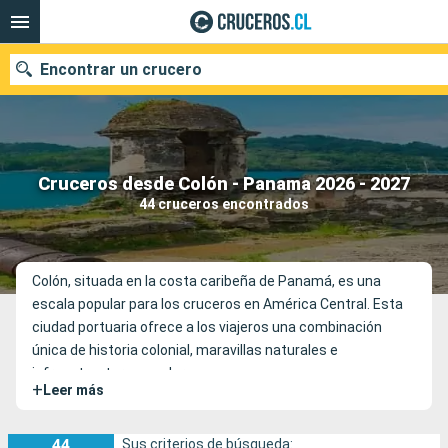
Encontrar un crucero
Nuestros destinos
Cruceros desde Colón - Panama 2026 - 2027
44 cruceros encontrados
Fecha de salida
Puertos
Compañías
Colón, situada en la costa caribeña de Panamá, es una
escala popular para los cruceros en América Central. Esta
Buscar
ciudad portuaria ofrece a los viajeros una combinación
única de historia colonial, maravillas naturales e
infraestructuras modernas.
+
Leer más
44
Sus criterios de búsqueda: