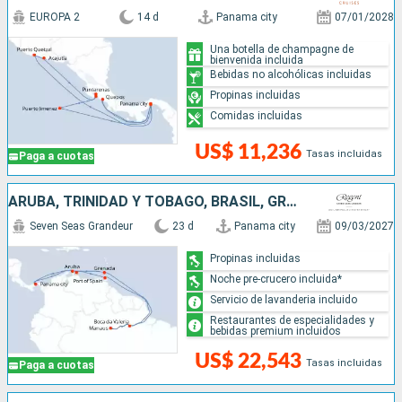
EUROPA 2
14 d
Panama city
07/01/2028
Una botella de champagne de
bienvenida incluida
Bebidas no alcohólicas incluidas
Propinas incluidas
Comidas incluidas
US$ 11,236
Tasas incluidas
Paga a cuotas
ARUBA, TRINIDAD Y TOBAGO, BRASIL, GRENADA, PANAMÁ
Seven Seas Grandeur
23 d
Panama city
09/03/2027
Propinas incluidas
Noche pre-crucero incluida*
Servicio de lavanderia incluido
Restaurantes de especialidades y
bebidas premium incluidos
US$ 22,543
Tasas incluidas
Paga a cuotas