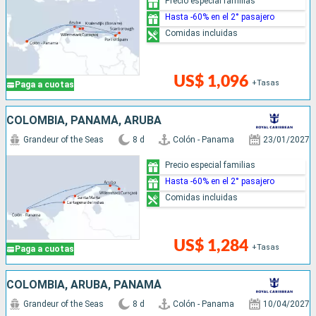
Precio especial familias
Hasta -60% en el 2° pasajero
Comidas incluidas
US$ 1,096
+Tasas
Paga a cuotas
COLOMBIA, PANAMÁ, ARUBA
Grandeur of the Seas
8 d
Colón - Panama
23/01/2027
Precio especial familias
Hasta -60% en el 2° pasajero
Comidas incluidas
US$ 1,284
+Tasas
Paga a cuotas
COLOMBIA, ARUBA, PANAMÁ
Grandeur of the Seas
8 d
Colón - Panama
10/04/2027