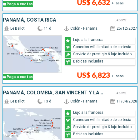
US$ 6,632
+Tasas
Paga a cuotas
PANAMÁ, COSTA RICA
Le Bellot
11 d
Colón - Panama
25/12/2027
Lujo a la francesa
Conexión wifi ilimitado de cortesía
Servicio de prestigio & lujo incluido
Bebidas incluidas
US$ 6,823
+Tasas
Paga a cuotas
PANAMÁ, COLOMBIA, SAN VINCENT Y LAS GRANADINAS, SANTA LUCIA
Le Bellot
13 d
Colón - Panama
11/04/2028
Lujo a la francesa
Conexión wifi ilimitado de cortesía
Servicio de prestigio & lujo incluido
Bebidas incluidas