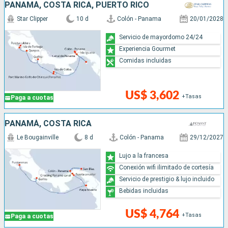
PANAMÁ, COSTA RICA, PUERTO RICO
Star Clipper
10 d
Colón - Panama
20/01/2028
Servicio de mayordomo 24/24
Experiencia Gourmet
Comidas incluidas
US$ 3,602
+Tasas
Paga a cuotas
PANAMÁ, COSTA RICA
Le Bougainville
8 d
Colón - Panama
29/12/2027
Lujo a la francesa
Conexión wifi ilimitado de cortesía
Servicio de prestigio & lujo incluido
Bebidas incluidas
US$ 4,764
+Tasas
Paga a cuotas