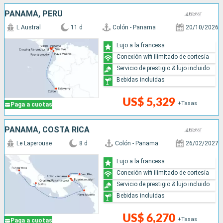
PANAMÁ, PERÚ
L Austral
11 d
Colón - Panama
20/10/2026
Lujo a la francesa
Conexión wifi ilimitado de cortesía
Servicio de prestigio & lujo incluido
Bebidas incluidas
US$ 5,329
+Tasas
Paga a cuotas
PANAMÁ, COSTA RICA
Le Laperouse
8 d
Colón - Panama
26/02/2027
Lujo a la francesa
Conexión wifi ilimitado de cortesía
Servicio de prestigio & lujo incluido
Bebidas incluidas
US$ 6,270
+Tasas
Paga a cuotas