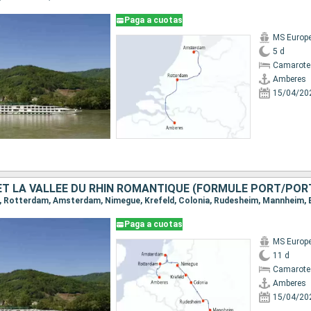
Paga a cuotas
MS Europ
5 d
Camarote 
Amberes
15/04/20
ET LA VALLÉE DU RHIN ROMANTIQUE (FORMULE PORT/POR
s, Rotterdam, Amsterdam, Nimegue, Krefeld, Colonia, Rudesheim, Mannheim,
Paga a cuotas
MS Europ
11 d
Camarote 
Amberes
15/04/20