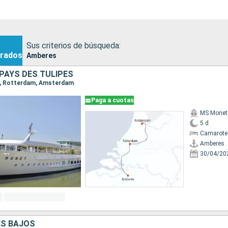
Sus criterios de búsqueda:
rados
Amberes
PAYS DES TULIPES
es, Rotterdam, Amsterdam
Paga a cuotas
MS Monet
5 d
Camarote 
Amberes
30/04/20
ES BAJOS