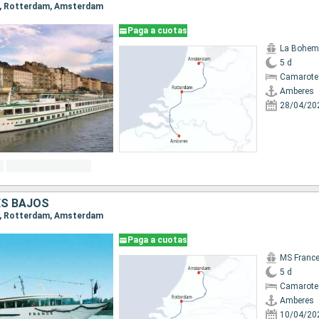
es, Rotterdam, Amsterdam
Paga a cuotas
La Bohem
5 d
Camarote 
Amberes
28/04/20
ES BAJOS
es, Rotterdam, Amsterdam
Paga a cuotas
MS Franc
5 d
Camarote 
Amberes
10/04/20