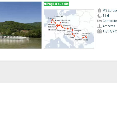
Paga a cuotas
MS Europ
31 d
Camarote 
Amberes
15/04/20