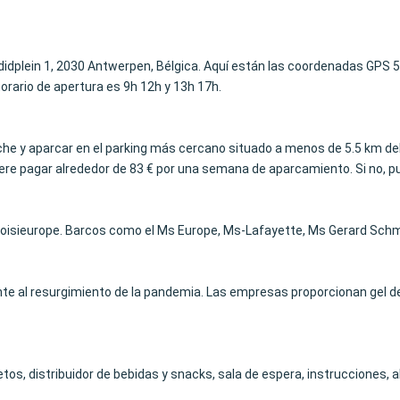
adidplein 1, 2030 Antwerpen, Bélgica. Aquí están las coordenadas GPS 5
horario de apertura es 9h 12h y 13h 17h.
 coche y aparcar en el parking más cercano situado a menos de 5.5 km d
re pagar alrededor de 83 € por una semana de aparcamiento. Si no, puede
oisieurope. Barcos como el Ms Europe, Ms-Lafayette, Ms Gerard Schmi
e al resurgimiento de la pandemia. Las empresas proporcionan gel de
etos, distribuidor de bebidas y snacks, sala de espera, instrucciones, a