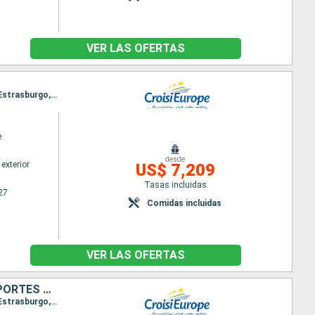
VER LAS OFERTAS
Itinerario : Amberes, Rotterdam, Amsterdam, Nimegue, Krefeld, Colonia, Rudesheim, Mannheim, Estrasburgo, Mainz, Frankfurt, Miltenberg, Wertheim, Wurtzbourg, Wertheim, Karlstadt, Wurtzbourg, Schweinfurt, Bamberg, Nuremberg, Muhlhausen, Kelheim, Regensburg, Passau, Melk, Dürnstein, Viena, Esztergom, Budapest
e
desde
exterior
US$ 7,209
Tasas incluidas
27
Comidas incluidas
VER LAS OFERTAS
TRÉSORS D'EUROPE : UNE ODYSSÉE FLUVIALE DES CANAUX BELGES AUX PORTES DE FER
Itinerario : Amberes, Rotterdam, Amsterdam, Nimegue, Krefeld, Colonia, Rudesheim, Mannheim, Estrasburgo, Mainz, Frankfurt, Miltenberg, Wertheim, Wurtzbourg, Wertheim, Karlstadt, Wurtzbourg, Schweinfurt, Bamberg, Nuremberg, Muhlhausen, Kelheim, Regensburg, Passau, Melk, Dürnstein, Viena, Esztergom, Budapest, Mohacs, Osijek, Novi Sad, Belgrado, Rousse, Oltenita, Cernavoda, Constanta, Cernavoda, Oltenita