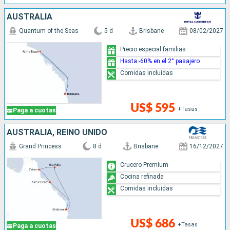
AUSTRALIA
Quantum of the Seas
5 d
Brisbane
08/02/2027
Precio especial familias
Hasta -60% en el 2° pasajero
Comidas incluidas
US$ 595
+Tasas
Paga a cuotas
AUSTRALIA, REINO UNIDO
Grand Princess
8 d
Brisbane
16/12/2027
Crucero Premium
Cocina refinada
Comidas incluidas
US$ 686
+Tasas
Paga a cuotas