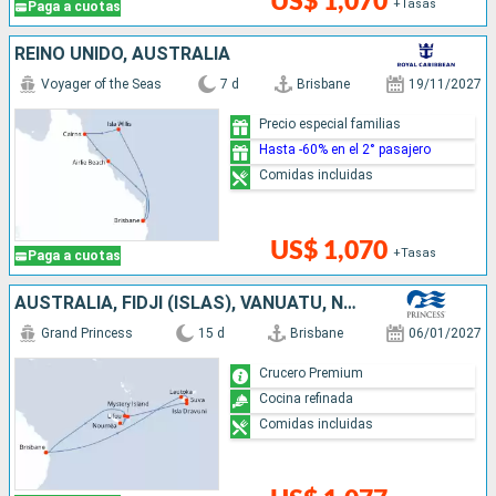
US$ 1,070
+Tasas
Paga a cuotas
REINO UNIDO, AUSTRALIA
Voyager of the Seas
7 d
Brisbane
19/11/2027
Precio especial familias
Hasta -60% en el 2° pasajero
Comidas incluidas
US$ 1,070
+Tasas
Paga a cuotas
AUSTRALIA, FIDJI (ISLAS), VANUATU, NUEVA CALEDONIA
Grand Princess
15 d
Brisbane
06/01/2027
Crucero Premium
Cocina refinada
Comidas incluidas