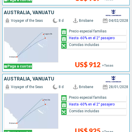
Paga a cuotas
AUSTRALIA, VANUATU
Voyager of the Seas
8 d
Brisbane
04/02/2028
Precio especial familias
Hasta -60% en el 2° pasajero
Comidas incluidas
US$ 912
+Tasas
Paga a cuotas
AUSTRALIA, VANUATU
Voyager of the Seas
8 d
Brisbane
28/01/2028
Precio especial familias
Hasta -60% en el 2° pasajero
Comidas incluidas
US$ 925
+Tasas