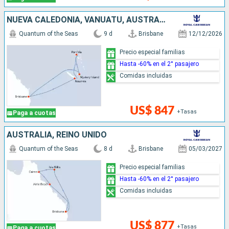
NUEVA CALEDONIA, VANUATU, AUSTRALIA
Quantum of the Seas
9 d
Brisbane
12/12/2026
Precio especial familias
Hasta -60% en el 2° pasajero
Comidas incluidas
US$ 847
+Tasas
Paga a cuotas
AUSTRALIA, REINO UNIDO
Quantum of the Seas
8 d
Brisbane
05/03/2027
Precio especial familias
Hasta -60% en el 2° pasajero
Comidas incluidas
US$ 877
+Tasas
Paga a cuotas