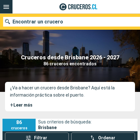
Encontrar un crucero
Nuestros destinos
Cruceros desde Brisbane 2026 - 2027
86 cruceros encontrados
Fecha de salida
Puertos
Compañías
¿Va a hacer un crucero desde Brisbane? Aquí está la
información práctica sobre el puerto.
Buscar
+
Leer más
86
Sus criterios de búsqueda:
Brisbane
cruceros
Filtrar
Ordenar