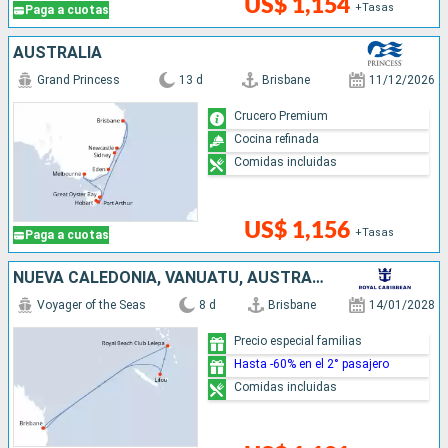
US$ 1,154
+Tasas
Paga a cuotas
AUSTRALIA
Grand Princess
13 d
Brisbane
11/12/2026
Crucero Premium
Cocina refinada
Comidas incluidas
US$ 1,156
+Tasas
Paga a cuotas
NUEVA CALEDONIA, VANUATU, AUSTRALIA
Voyager of the Seas
8 d
Brisbane
14/01/2028
Precio especial familias
Hasta -60% en el 2° pasajero
Comidas incluidas