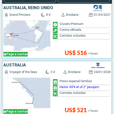
AUSTRALIA, REINO UNIDO
Grand Princess
8 d
Brisbane
01/03/2027
Crucero Premium
Cocina refinada
Comidas incluidas
US$ 516
+Tasas
Paga a cuotas
AUSTRALIA
Voyager of the Seas
5 d
Brisbane
24/01/2028
Precio especial familias
Hasta -60% en el 2° pasajero
Comidas incluidas
US$ 521
+Tasas
Paga a cuotas