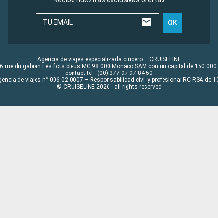
TU EMAIL
OK
Agencia de viajes especializada crucero – CRUISELINE
6 rue du gabian Les flots bleus MC 98 000 Monaco SAM con un capital de 150 000
contact tel : (00) 377 97 97 84 50
gencia de viajes n° 006 02 0007 – Responsabilidad civil y profesional RC RSA de
© CRUISELINE 2026 - all rights reserved