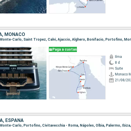
IA, MONACO
Paga a cuotas
Ilma
8 d
Suite
Monaco M
21/08/20
A, ESPAÑA