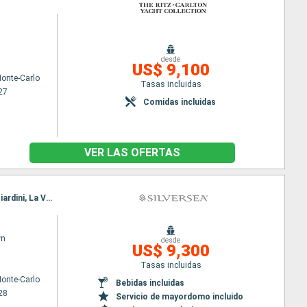
desde
US$ 9,100
onte-Carlo
Tasas incluidas
27
Comidas incluidas
VER LAS OFERTAS
Itinerario : Monaco Monte-Carlo, Portofino, Livorno, Porto Santo Stefano, Sorrento, Naxos Di Giardini, La Valetta, Trapani, Cagliari
wn
desde
US$ 9,300
Tasas incluidas
onte-Carlo
Bebidas incluidas
28
Servicio de mayordomo incluido