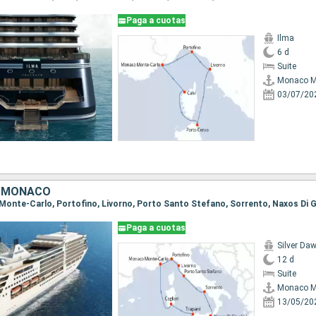
Paga a cuotas
Ilma
6 d
Suite
Monaco M
03/07/20
, MONACO
Paga a cuotas
Silver Da
12 d
Suite
Monaco M
13/05/20