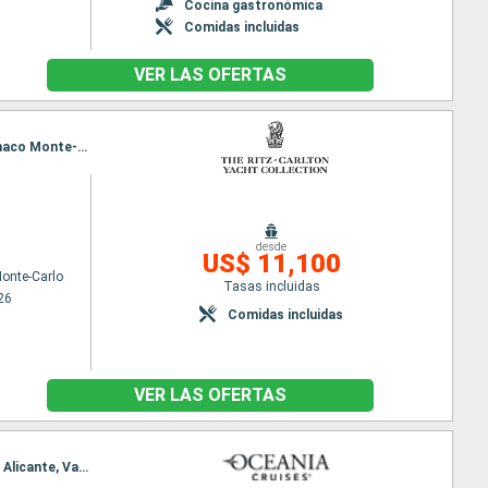
Cocina gastronómica
Comidas incluidas
VER LAS OFERTAS
Itinerario : Monaco Monte-Carlo, Saint Tropez, Calvi, Ajaccio, Alghero, Bonifacio, Portofino, Monaco Monte-Carlo
desde
US$ 11,100
onte-Carlo
Tasas incluidas
26
Comidas incluidas
VER LAS OFERTAS
Itinerario : Monaco Monte-Carlo, Portofino, Civitavecchia - Roma, Nápoles, Olbia, Palermo, Ibiza, Alicante, Valencia, Tarragona