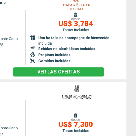
arlo
desde
US$ 3,784
Tasas incluidas
Una botella de champagne de bienvenida
onte-Carlo
incluida
28
Bebidas no alcohólicas incluidas
Propinas incluidas
Comidas incluidas
VER LAS OFERTAS
desde
US$ 7,300
onte-Carlo
Tasas incluidas
27