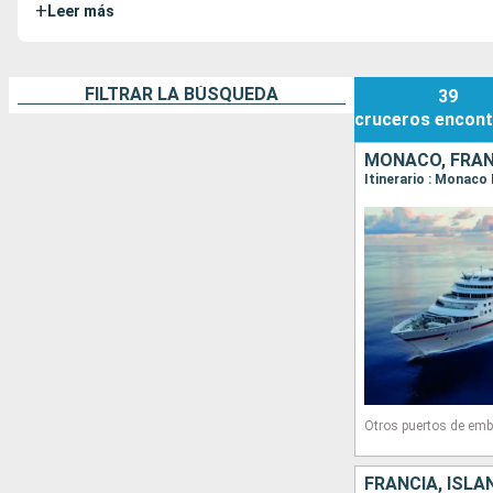
+
Leer más
FILTRAR LA BÚSQUEDA
39
cruceros
encont
MONACO, FRANC
Itinerario : Monaco
Otros puertos de emb
FRANCIA, ISL