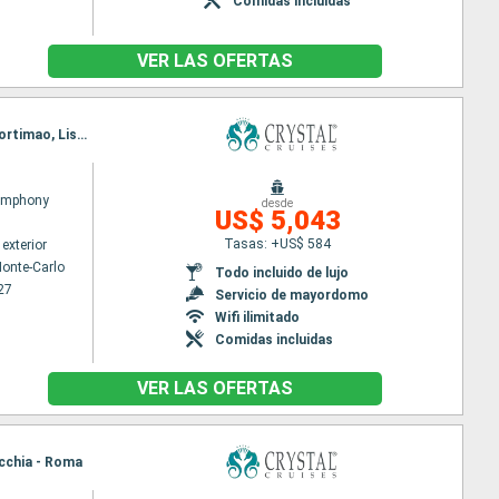
Comidas incluidas
VER LAS OFERTAS
Itinerario : Monaco Monte-Carlo, Livorno, Ajaccio, Puerto de Mahón, Barcelona, Malaga, Cadiz, Portimao, Lisboa
Symphony
desde
US$ 5,043
Tasas: +US$ 584
exterior
onte-Carlo
Todo incluido de lujo
27
Servicio de mayordomo
Wifi ilimitado
Comidas incluidas
VER LAS OFERTAS
ecchia - Roma