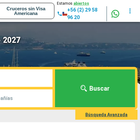
Estamos
abiertos
Cruceros sin Visa
+56 (2) 29 58
Americana
96 20
- 2027
Buscar
añías
Búsqueda Avanzada