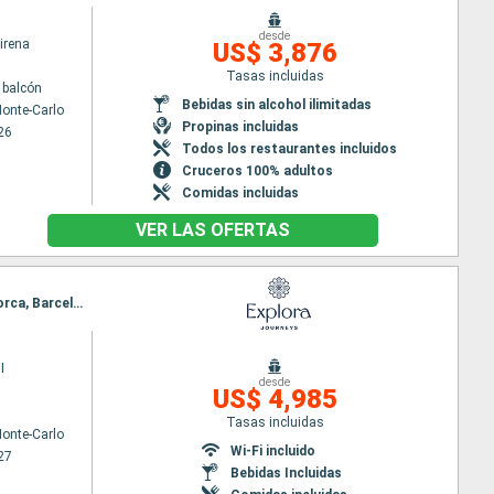
desde
irena
US$ 3,876
Tasas incluidas
 balcón
Bebidas sin alcohol ilimitadas
onte-Carlo
Propinas incluidas
26
Todos los restaurantes incluidos
Cruceros 100% adultos
Comidas incluidas
VER LAS OFERTAS
Itinerario : Monaco Monte-Carlo, Civitavecchia - Roma, Sorrento, Ajaccio, Mahon, Palma de Mallorca, Barcelona
I
desde
US$ 4,985
Tasas incluidas
onte-Carlo
Wi-Fi incluido
27
Bebidas Incluidas