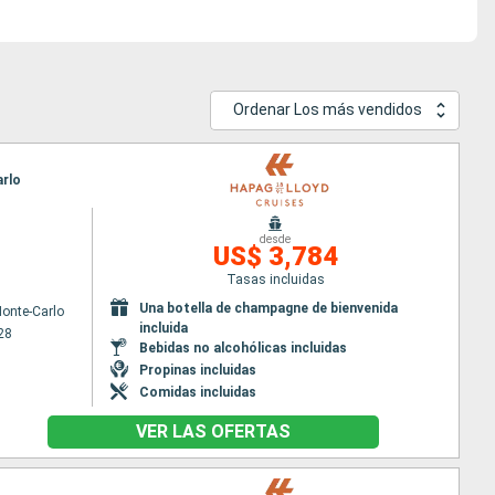
Ordenar Los más vendidos
arlo
desde
US$ 3,784
Tasas incluidas
Una botella de champagne de bienvenida
onte-Carlo
incluida
28
Bebidas no alcohólicas incluidas
Propinas incluidas
Comidas incluidas
VER LAS OFERTAS