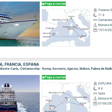
Paga a cuotas
Oceania S
11 d
Camarote
Monaco M
19/10/20
A, FRANCIA, ESPAÑA
Paga a cuotas
EXPLORA 
8 d
Suite
Monaco M
07/06/20