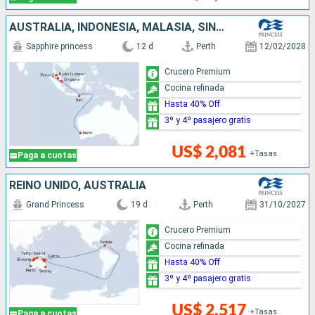
AUSTRALIA, INDONESIA, MALASIA, SINGAPUR
Sapphire princess
12 d
Perth
12/02/2028
Crucero Premium
Cocina refinada
Hasta 40% Off
3º y 4º pasajero gratis
US$ 2,081
+Tasas
Paga a cuotas
REINO UNIDO, AUSTRALIA
Grand Princess
19 d
Perth
31/10/2027
Crucero Premium
Cocina refinada
Hasta 40% Off
3º y 4º pasajero gratis
US$ 2,517
+Tasas
Paga a cuotas