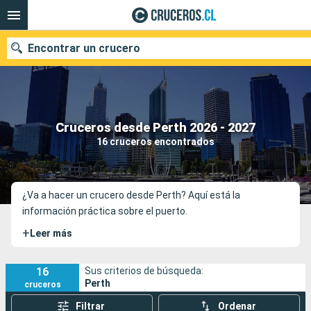
Encontrar un crucero
Nuestros destinos
Cruceros desde Perth 2026 - 2027
16 cruceros encontrados
Fecha de salida
Puertos
Compañías
¿Va a hacer un crucero desde Perth? Aquí está la
información práctica sobre el puerto.
Buscar
+
Leer más
16
Sus criterios de búsqueda:
Perth
cruceros
Filtrar
Ordenar