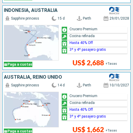
INDONESIA, AUSTRALIA
Sapphire princess
15 d
Perth
29/01/2028
Crucero Premium
Cocina refinada
Hasta 40% Off
3º y 4º pasajero gratis
US$ 2,688
+Tasas
Paga a cuotas
AUSTRALIA, REINO UNIDO
Sapphire princess
14 d
Perth
10/10/2027
Crucero Premium
Cocina refinada
Hasta 40% Off
3º y 4º pasajero gratis
US$ 1,662
+Tasas
Paga a cuotas