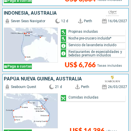
Paga a cuotas
INDONESIA, AUSTRALIA
Seven Seas Navigator
12 d
Perth
16/06/2027
Propinas incluidas
Noche pre-crucero incluida*
Servicio de lavanderia incluido
Restaurantes de especialidades y
bebidas premium incluidos
US$ 6,766
Tasas incluidas
Paga a cuotas
PAPÚA NUEVA GUINEA, AUSTRALIA
Seabourn Quest
21 d
Perth
26/03/2027
Comidas incluidas
US$ 14,386