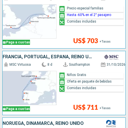
Precio especial familias
Hasta -60% en el 2° pasajero
Comidas incluidas
US$ 703
+Tasas
Paga a cuotas
FRANCIA, PORTUGAL, ESPAÑA, REINO UNIDO
MSC Virtuosa
8 d
Southampton
31/10/2026
Niños Gratis
Oferta en paquete de bebidas
Comidas incluidas
US$ 711
+Tasas
Paga a cuotas
NORUEGA, DINAMARCA, REINO UNIDO