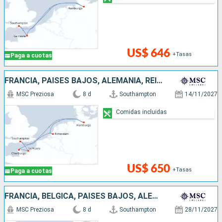
US$ 646
+Tasas
Paga a cuotas
FRANCIA, PAISES BAJOS, ALEMANIA, REINO UNIDO
MSC Preziosa
8 d
Southampton
14/11/2027
Comidas incluidas
US$ 650
+Tasas
Paga a cuotas
FRANCIA, BÉLGICA, PAISES BAJOS, ALEMANIA, REINO UNIDO
MSC Preziosa
8 d
Southampton
28/11/2027