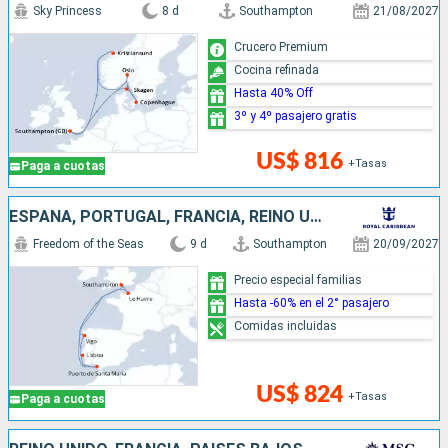
Sky Princess
8 d
Southampton
21/08/2027
Crucero Premium
Cocina refinada
Hasta 40% Off
3º y 4º pasajero gratis
US$ 816
+Tasas
Paga a cuotas
ESPAÑA, PORTUGAL, FRANCIA, REINO UNIDO
Freedom of the Seas
9 d
Southampton
20/09/2027
Precio especial familias
Hasta -60% en el 2° pasajero
Comidas incluidas
US$ 824
+Tasas
Paga a cuotas