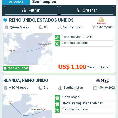
Southampton
cruceros
Filtrar
Ordenar
REINO UNIDO, ESTADOS UNIDOS
Queen Mary 2
8 d
Southampton
14/12/2027
Room service las 24h
Comidas incluidas
US$ 1,100
Tasas incluidas
Paga a cuotas
IRLANDA, REINO UNIDO
MSC Virtuosa
5 d
Southampton
15/10/2026
Niños Gratis
Oferta en paquete de bebidas
Comidas incluidas