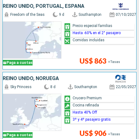
REINO UNIDO, PORTUGAL, ESPAÑA
Freedom of the Seas
9 d
Southampton
07/10/2027
Precio especial familias
Hasta -60% en el 2° pasajero
Comidas incluidas
US$ 863
+Tasas
Paga a cuotas
REINO UNIDO, NORUEGA
Sky Princess
8 d
Southampton
22/05/2027
Crucero Premium
Cocina refinada
Hasta 40% Off
3º y 4º pasajero gratis
US$ 906
+Tasas
Paga a cuotas