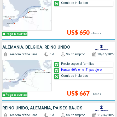
Comidas incluidas
US$ 650
+Tasas
Paga a cuotas
ALEMANIA, BÉLGICA, REINO UNIDO
Freedom of the Seas
6 d
Southampton
18/07/2027
Precio especial familias
Hasta -60% en el 2° pasajero
Comidas incluidas
US$ 667
+Tasas
Paga a cuotas
REINO UNIDO, ALEMANIA, PAISES BAJOS
Freedom of the Seas
6 d
Southampton
21/06/2027