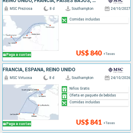
REINO UNIDO, FRANCIA, PAISES BAJOS, BÉLGICA, ALEMANIA
MSC Preziosa
8 d
Southampton
24/10/2027
Comidas incluidas
US$ 840
+Tasas
Paga a cuotas
FRANCIA, ESPAÑA, REINO UNIDO
MSC Virtuosa
8 d
Southampton
24/10/2026
Niños Gratis
Oferta en paquete de bebidas
Comidas incluidas
US$ 841
+Tasas
Paga a cuotas