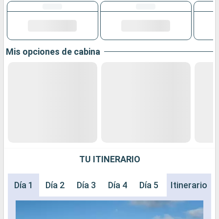
Mis opciones de cabina
TU ITINERARIO
Día 1
Día 2
Día 3
Día 4
Día 5
Día 6
Itinerario
Día 