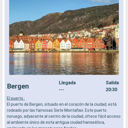
Llegada
Salida
Bergen
---
20:30
El puerto :
F
El puerto de Bergen, situado en el corazón de la ciudad, está
e
rodeado por las famosas Siete Montañas. Este puerto
r
noruego, adyacente al centro de la ciudad, ofrece fácil acceso
p
al ambiente único de esta antigua ciudad hanseática,
c