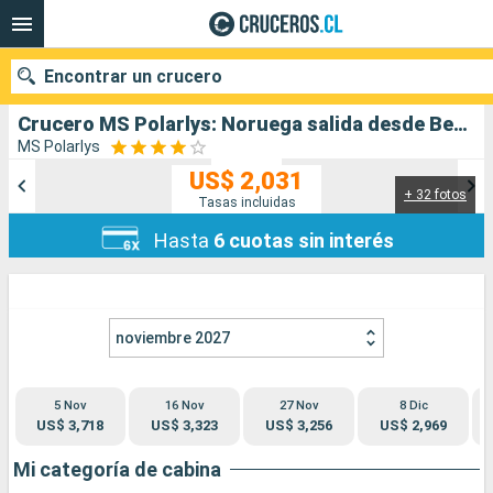
Encontrar un crucero
Crucero MS Polarlys: Noruega salida desde Bergen
MS Polarlys
US$ 2,031
+ 32 fotos
Nuestros destinos
Tasas incluidas
Hasta
6 cuotas sin interés
Fecha de salida
Puertos
Compañías
noviembre 2027
Buscar
5 Nov
16 Nov
27 Nov
8 Dic
US$ 3,718
US$ 3,323
US$ 3,256
US$ 2,969
Mi categoría de cabina